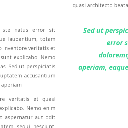
quasi architecto beata
Sed ut perspi
iste natus error sit
ue laudantium, totam
error 
 inventore veritatis et
doloremq
a sunt explicabo. Nemo
aperiam, eaque 
s. Sed ut perspiciatis
oluptatem accusantium
 aperiam
e veritatis et quasi
t explicabo. Nemo enim
t aspernatur aut odit
tatem sequi nesciunt.