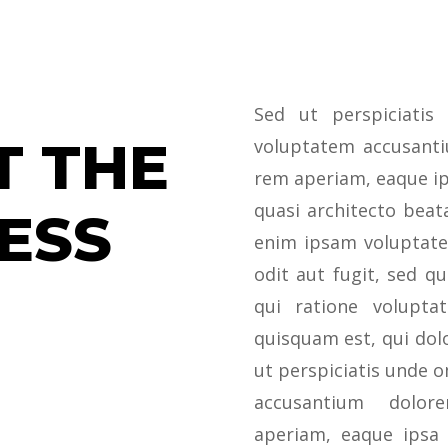
Sed ut perspiciatis
T THE
voluptatem accusant
rem aperiam, eaque ips
quasi architecto beat
ESS
enim ipsam voluptate
odit aut fugit, sed q
qui ratione volupta
quisquam est, qui dol
ut perspiciatis unde o
accusantium dolo
aperiam, eaque ipsa q