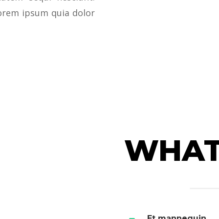
orem ipsum quia dolor
WHAT’
Et mannequin