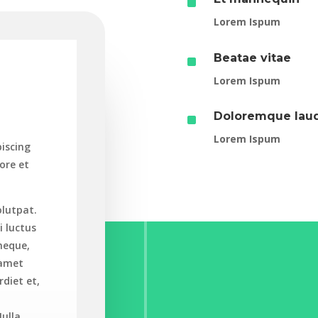
^
Lorem Ispum
^
Beatae vitae
Lorem Ispum
^
Doloremque lau
Lorem Ispum
iscing
ore et
olutpat.
i luctus
 neque,
 amet
rdiet et,
Nulla