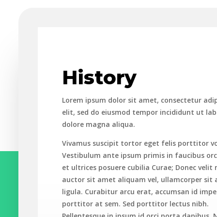
History
Lorem ipsum dolor sit amet, consectetur adip
elit, sed do eiusmod tempor incididunt ut lab
dolore magna aliqua.
Vivamus suscipit tortor eget felis porttitor v
Vestibulum ante ipsum primis in faucibus orc
et ultrices posuere cubilia Curae; Donec velit
auctor sit amet aliquam vel, ullamcorper sit
ligula. Curabitur arcu erat, accumsan id impe
porttitor at sem. Sed porttitor lectus nibh.
Pellentesque in ipsum id orci porta dapibus. 