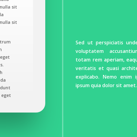
ulla sit
la
ulla sit
utrum
Sed ut perspiciatis und
n
voluptatem accusanti
 eget
totam rem aperiam, eaque
s.
veritatis et quasi archi
bh
explicabo. Nemo enim i
ada
ipsum quia dolor sit amet
idunt
a eget
lla sit
nec