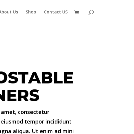
About Us
Shop
Contact US
OSTABLE
INERS
 amet, consectetur
do eiusmod tempor incididunt
agna aliqua. Ut enim ad mini