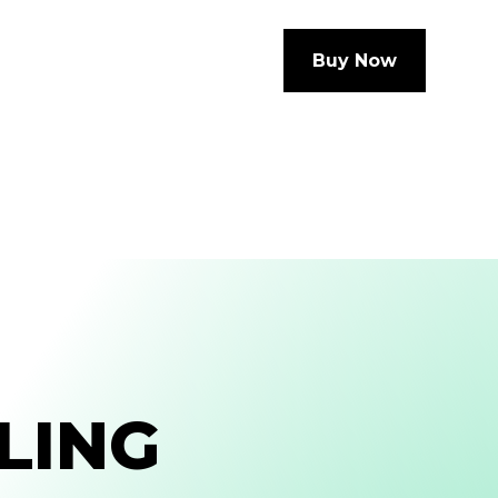
Buy Now
LING