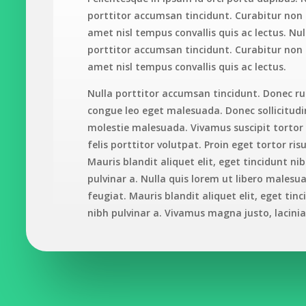
porttitor accumsan tincidunt. Curabitur non n
amet nisl tempus convallis quis ac lectus. Nul
porttitor accumsan tincidunt. Curabitur non n
amet nisl tempus convallis quis ac lectus.
Nulla porttitor accumsan tincidunt. Donec r
congue leo eget malesuada. Donec sollicitudi
molestie malesuada. Vivamus suscipit tortor
felis porttitor volutpat. Proin eget tortor risu
Mauris blandit aliquet elit, eget tincidunt ni
pulvinar a. Nulla quis lorem ut libero malesu
feugiat. Mauris blandit aliquet elit, eget tinc
nibh pulvinar a. Vivamus magna justo, lacini
consectetur sed, convallis at tellus.
Vestibulum ac diam sit amet quam vehicula
elementum sed sit amet dui. Curabitur non nu
amet nisl tempus convallis quis ac lectus. Do