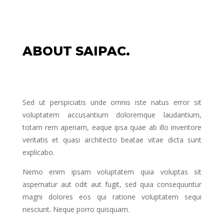
natus error sit voluptatem accusantium
doloremque laudantium, totam rem
aperiam, eaque ipsa quae ab illo
inventore veritatis et quasi architecto
ABOUT SAIPAC.
beatae vitae dicta sunt explicabo.
Nemo enim ipsam voluptatem quia
voluptas sit aspernatur aut odit aut
fugit, sed quia consequuntur.
Sed ut perspiciatis unde omnis iste natus error sit
voluptatem accusantium doloremque laudantium,
Magni dolores eos qui ratione
totam rem aperiam, eaque ipsa quae ab illo inventore
voluptatem sequi nesciunt. Neque porro
veritatis et quasi architecto beatae vitae dicta sunt
quisquam est, qui dolorem ipsum quia
explicabo.
dolor sit amet, consectetur.
Nemo enim ipsam voluptatem quia voluptas sit
aspernatur aut odit aut fugit, sed quia consequuntur
magni dolores eos qui ratione voluptatem sequi
nesciunt. Neque porro quisquam.