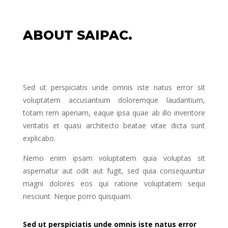
aperiam, eaque ipsa quae ab illo
inventore veritatis et quasi architecto
ABOUT SAIPAC.
beatae vitae dicta sunt explicabo.
Nemo enim ipsam voluptatem quia
voluptas sit aspernatur aut odit aut
fugit, sed quia consequuntur.
Sed ut perspiciatis unde omnis iste natus error sit
voluptatem accusantium doloremque laudantium,
Magni dolores eos qui ratione
totam rem aperiam, eaque ipsa quae ab illo inventore
voluptatem sequi nesciunt. Neque porro
veritatis et quasi architecto beatae vitae dicta sunt
quisquam est, qui dolorem ipsum quia
explicabo.
dolor sit amet, consectetur.
Nemo enim ipsam voluptatem quia voluptas sit
aspernatur aut odit aut fugit, sed quia consequuntur
magni dolores eos qui ratione voluptatem sequi
nesciunt. Neque porro quisquam.
Sed ut perspiciatis unde omnis iste natus error